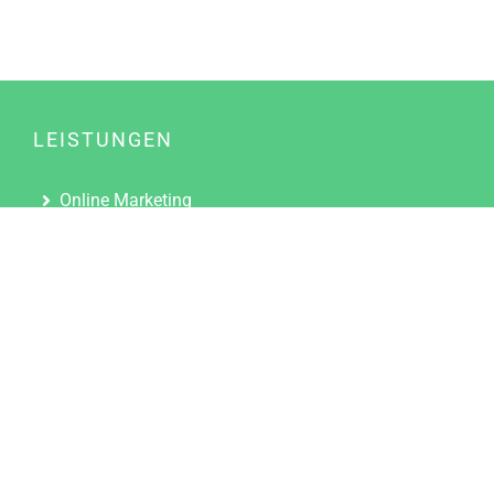
LEISTUNGEN
Online Marketing
Content Marketing
Content Marketing Abos
Content Marketing für Ärzte
Suchmaschinenoptimierung
Social Media Marketing