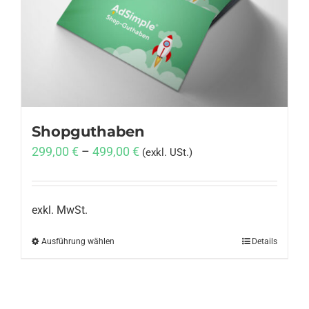
Anmelden
Shopguthaben
299,00
€
–
499,00
€
(exkl. USt.)
exkl. MwSt.
Ausführung wählen
Dieses
Details
Produkt
weist
mehrere