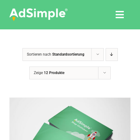
Skip
to
Togg
content
Navi
Leistungen
Sortieren nach
Standardsortierung
Tools
Zeige
12 Produkte
Pressemitteilungen
Shop
Agentur
Blog