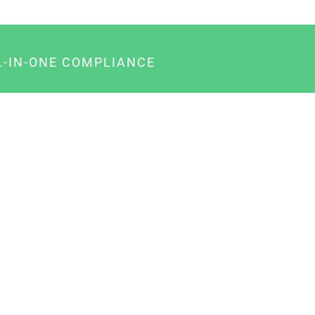
L-IN-ONE COMPLIANCE
gency-Paket für Agenturen
usiness-Paket für Unternehmer