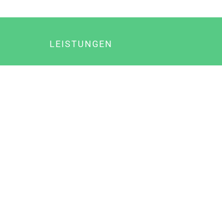
LEISTUNGEN
Online Marketing
Content Marketing
Content Marketing Abos
Content Marketing für Ärzte
Suchmaschinenoptimierung
Social Media Marketing
Influencer Marketing