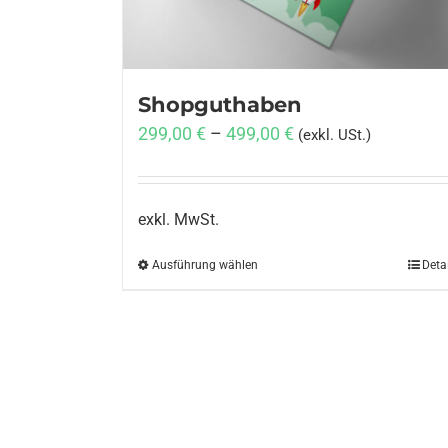
Shopguthaben
299,00
€
–
499,00
€
(exkl. USt.)
exkl. MwSt.
Ausführung wählen
Dieses
Deta
Produkt
weist
mehrere
Varianten
auf.
Die