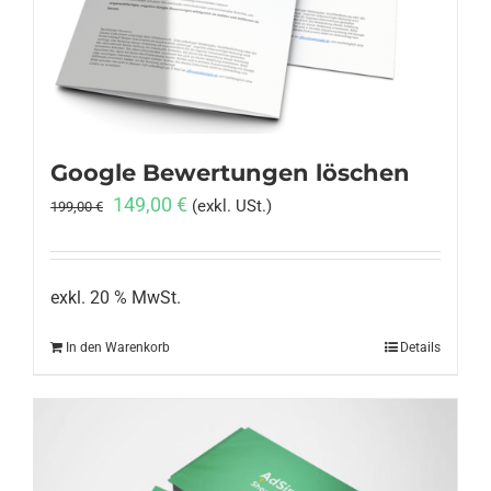
Anmelden
Google Bewertungen löschen
Ursprünglicher
Aktueller
149,00
€
(exkl. USt.)
199,00
€
Preis
Preis
war:
ist:
199,00 €
149,00 €.
exkl. 20 % MwSt.
In den Warenkorb
Details