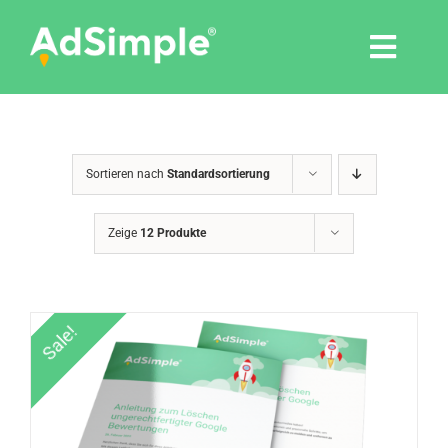
Skip
to
Togg
content
Navi
Leistungen
Sortieren nach
Standardsortierung
Tools
Zeige
12 Produkte
Pressemitteilungen
Shop
Sale!
Agentur
Blog