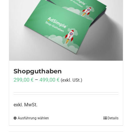
Shopguthaben
299,00
€
–
499,00
€
(exkl. USt.)
exkl. MwSt.
Ausführung wählen
Dieses
Details
Produkt