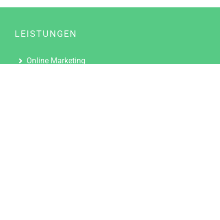
LEISTUNGEN
Online Marketing
Content Marketing
Content Marketing Abos
Content Marketing für Ärzte
Suchmaschinenoptimierung
Social Media Marketing
Influencer Marketing
Partnerprogramm