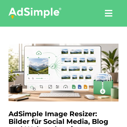
Skip
to
Togg
content
Navi
Leistungen
Zeige
Tools
grösseres
Bild
Pressemitteilungen
Shop
Agentur
AdSimple Image Resizer:
Bilder für Social Media, Blog
Blog