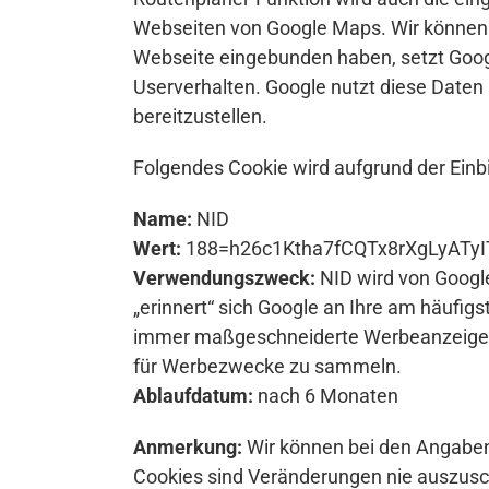
Webseiten von Google Maps. Wir können S
Webseite eingebunden haben, setzt Googl
Userverhalten. Google nutzt diese Daten i
bereitzustellen.
Folgendes Cookie wird aufgrund der Einb
Name:
NID
Wert:
188=h26c1Ktha7fCQTx8rXgLyATyI
Verwendungszweck:
NID wird von Googl
„erinnert“ sich Google an Ihre am häufi
immer maßgeschneiderte Werbeanzeigen. D
für Werbezwecke zu sammeln.
Ablaufdatum:
nach 6 Monaten
Anmerkung:
Wir können bei den Angaben 
Cookies sind Veränderungen nie auszusch