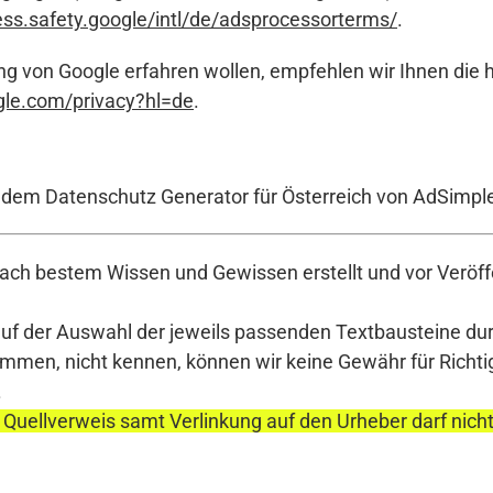
ess.safety.google/intl/de/adsprocessorterms/
.
ng von Google erfahren wollen, empfehlen wir Ihnen die
ogle.com/privacy?hl=de
.
t dem Datenschutz Generator für Österreich von AdSimpl
ch bestem Wissen und Gewissen erstellt und vor Veröffe
auf der Auswahl der jeweils passenden Textbausteine durc
en, nicht kennen, können wir keine Gewähr für Richtigke
.
 Quellverweis samt Verlinkung auf den Urheber darf nich