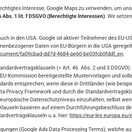
echtigtes Interesse, Google Maps zu verwenden, um unser
6 Abs. 1 lit. f DSGVO (Berechtigte Interessen)
. Wir setze
 auch in den USA. Google ist aktiver Teilnehmer des EU-
onenbezogener Daten von EU-Bürgern in die USA geregelt
ocument/fa09cbad-dd7d-4684-ae60-be03fcb0fddf_en
.
dardvertragsklauseln (= Art. 46. Abs. 2 und 3 DSGVO).
EU-Kommission bereitgestellte Mustervorlagen und sollen
ds entsprechen, wenn diese in Drittländer (wie beispiel
a Privacy Framework und durch die Standardvertragsklaus
s europäische Datenschutzniveau einzuhalten, selbst wen
 Klauseln basieren auf einem Durchführungsbeschluss de
rdvertragsklauseln u.a. hier:
https://eur-lex.europa.eu
gungen (Google Ads Data Processing Terms), welche auf