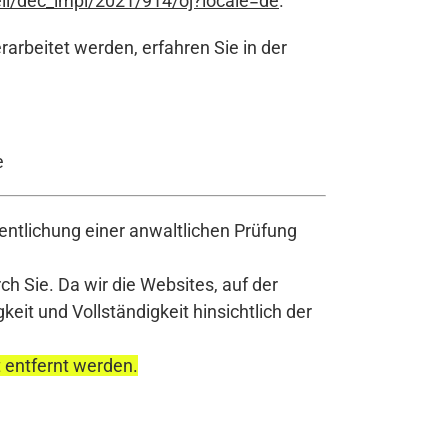
/eli/dec_impl/2021/914/oj?locale=de
.
rbeitet werden, erfahren Sie in der
e
ntlichung einer anwaltlichen Prüfung
h Sie. Da wir die Websites, auf der
it und Vollständigkeit hinsichtlich der
t entfernt werden.