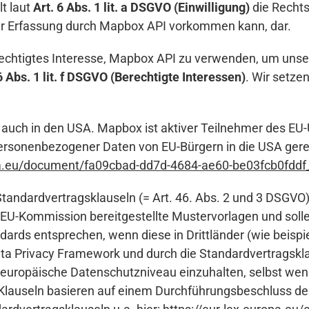
t laut
Art. 6 Abs. 1 lit. a DSGVO (Einwilligung)
die Rechts
er Erfassung durch Mapbox API vorkommen kann, dar.
echtigtes Interesse, Mapbox API zu verwenden, um unser 
6 Abs. 1 lit. f DSGVO (Berechtigte Interessen)
. Wir setze
. auch in den USA. Mapbox ist aktiver Teilnehmer des E
personenbezogener Daten von EU-Bürgern in die USA gere
pa.eu/document/fa09cbad-dd7d-4684-ae60-be03fcb0fddf
dardvertragsklauseln (= Art. 46. Abs. 2 und 3 DSGVO)
EU-Kommission bereitgestellte Mustervorlagen und sollen
ds entsprechen, wenn diese in Drittländer (wie beispiel
a Privacy Framework und durch die Standardvertragsklau
s europäische Datenschutzniveau einzuhalten, selbst wen
 Klauseln basieren auf einem Durchführungsbeschluss de