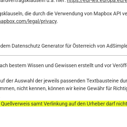
rdvertragsklauseln u.a. hier:
https://eur-lex.europa.eu
sklauseln, die durch die Verwendung von Mapbox API vera
apbox.com/legal/privacy
.
t dem Datenschutz Generator für Österreich von AdSimpl
ch bestem Wissen und Gewissen erstellt und vor Veröffe
auf der Auswahl der jeweils passenden Textbausteine durc
en, nicht kennen, können wir keine Gewähr für Richtigke
.
 Quellverweis samt Verlinkung auf den Urheber darf nich