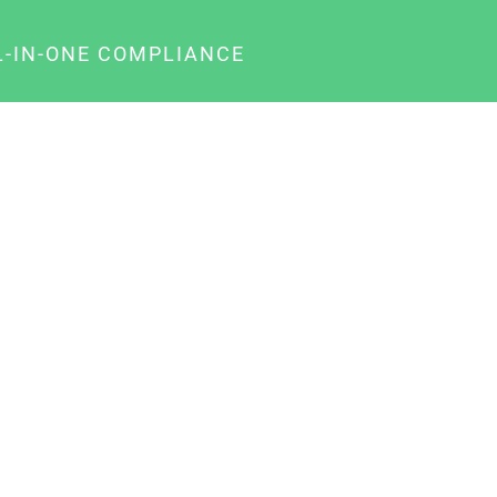
L-IN-ONE COMPLIANCE
gency-Paket für Agenturen
usiness-Paket für Unternehmer