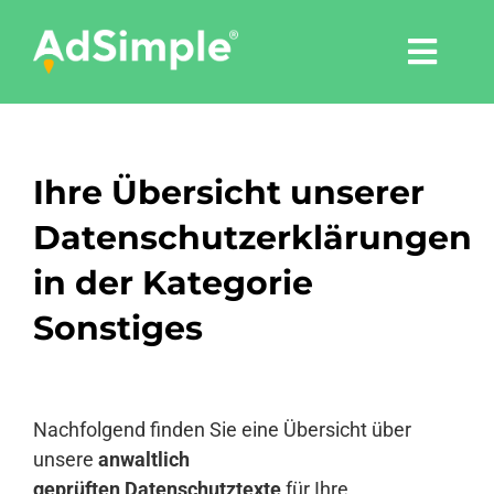
Skip
to
Togg
content
Navi
Leistungen
Ihre Übersicht unserer
Tools
Datenschutzerklärungen
Pressemitteilungen
in der Kategorie
Sonstiges
Shop
Agentur
Nachfolgend finden Sie eine Übersicht über
unsere
anwaltlich
geprüften
Datenschutztexte
für Ihre
Blog