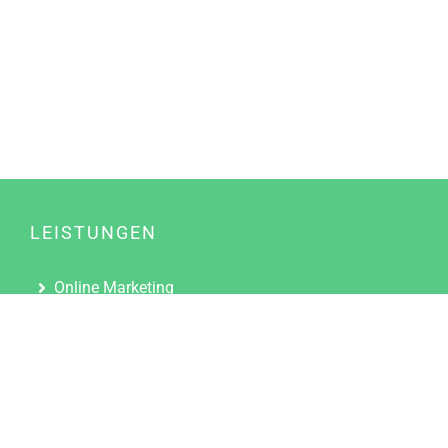
LEISTUNGEN
Online Marketing
Content Marketing
Content Marketing Abos
Content Marketing für Ärzte