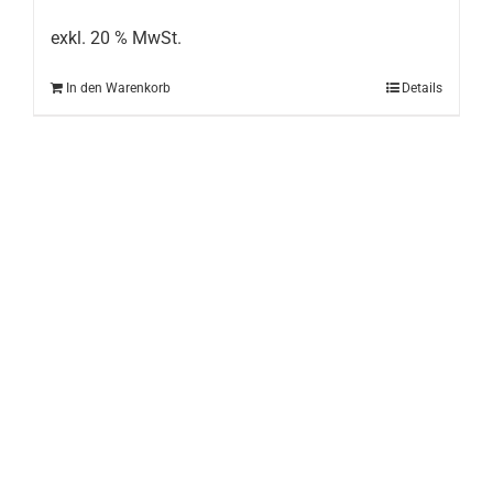
war:
ist:
199,00 €
149,00 €.
exkl. 20 % MwSt.
In den Warenkorb
Details