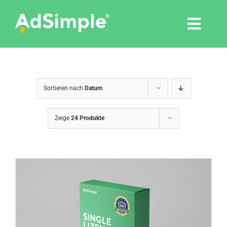
Skip
to
Togg
content
Navi
Leistungen
Sortieren nach
Datum
Tools
Zeige
24 Produkte
Pressemitteilungen
Shop
Agentur
Blog