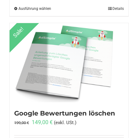
Ausführung wählen
Dieses
Details
Produkt
weist
Sale!
mehrere
Varianten
auf.
Die
Optionen
können
auf
der
Produktseite
gewählt
Google Bewertungen löschen
werden
Ursprünglicher
Aktueller
149,00
€
(exkl. USt.)
199,00
€
Preis
Preis