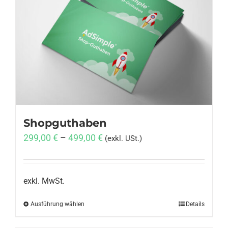
Shopguthaben
299,00
€
–
499,00
€
(exkl. USt.)
exkl. MwSt.
Ausführung wählen
Dieses
Details
Produkt