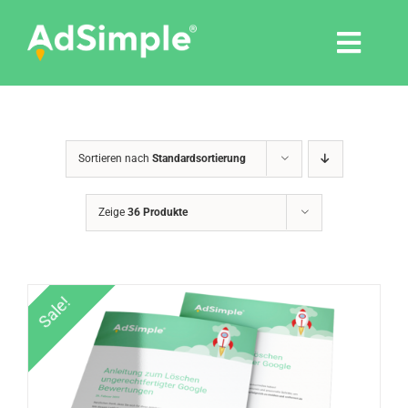
Skip
to
Togg
content
Navi
Leistungen
Sortieren nach
Standardsortierung
Tools
Zeige
36 Produkte
Pressemitteilungen
Shop
Sale!
Agentur
Blog