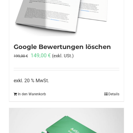
Anmelden
Google Bewertungen löschen
Ursprünglicher
Aktueller
149,00
€
(exkl. USt.)
199,00
€
Preis
Preis
war:
ist:
199,00 €
149,00 €.
exkl. 20 % MwSt.
In den Warenkorb
Details