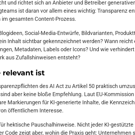
ht und richtet sich an Anbieter und Betreiber generative
ams ist daran vor allem eines wichtig: Transparenz ent
n im gesamten Content-Prozess.
Blogideen, Social-Media-Entwürfe, Bildvarianten, Produk
 ein Inhalt sichtbar gekennzeichnet werden? Wann reich
ngen, Metadaten, Labels oder Icons? Und wie verhindert
rk aus Zufallshinweisen entsteht?
elevant ist
ansparenzpflichten des AI Act zu Artikel 50 praktisch umz
bst sind aber keine bloße Empfehlung. Laut EU-Kommission
re Markierungen für KI-generierte Inhalte, die Kennze
on öffentlichem Interesse.
 für hektische Pauschalhinweise. Nicht jeder KI-gestützt
Der Code zeigt aber, wohin die Praxis geht: Unternehmen 