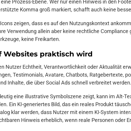
eine Prozess-Ebene. Wer nur einen Hinweis in den Footer
erstützte Komma groß markiert, schafft auch keine besse
Icons zeigen, dass es auf den Nutzungskontext ankommt.
ihre Verwendung allein aber keine rechtliche Compliance 
rkzeuge, keine Freikarten.
 Websites praktisch wird
en Nutzer Echtheit, Verantwortlichkeit oder Aktualität er
ngen, Testimonials, Avatare, Chatbots, Ratgebertexte, po
d Inhalte, die über Social Ads schnell verbreitet werden
ndeutig eine illustrative Symbolszene zeigt, kann im Alt-Te
 Ein KI-generiertes Bild, das ein reales Produkt täusche
 Dialog klar werden, dass Nutzer mit einem KI-System inte
chtbaren Hinweis erheblich, wenn reale Personen oder Er