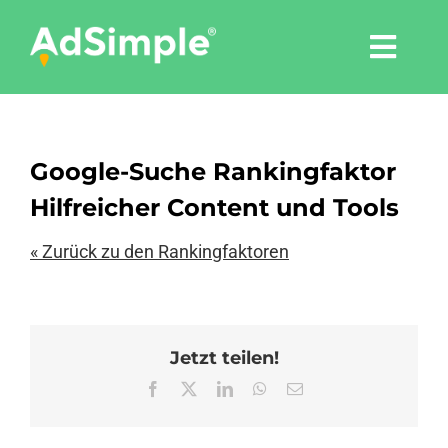
Skip
to
Togg
content
Navi
Leistungen
Google-Suche Rankingfaktor
Tools
Hilfreicher Content und Tools
Pressemitteilungen
« Zurück zu den Rankingfaktoren
Shop
Jetzt teilen!
Agentur
Facebook
X
LinkedIn
WhatsApp
E-
Mail
Blog