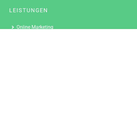
LEISTUNGEN
Online Marketing
Content Marketing
Content Marketing Abos
Content Marketing für Ärzte
Suchmaschinenoptimierung
Social Media Marketing
Influencer Marketing
Partnerprogramm