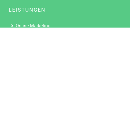
LEISTUNGEN
Online Marketing
Content Marketing
Content Marketing Abos
Content Marketing für Ärzte
Suchmaschinenoptimierung
Social Media Marketing
Influencer Marketing
Partnerprogramm