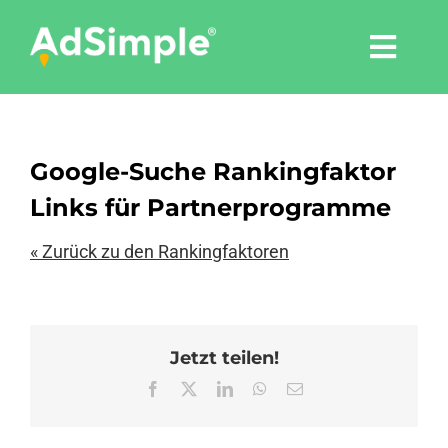
Skip
to
Togg
content
Navi
Leistungen
Google-Suche Rankingfaktor
Tools
Links für Partnerprogramme
Pressemitteilungen
« Zurück zu den Rankingfaktoren
Shop
Jetzt teilen!
Agentur
Facebook
X
LinkedIn
WhatsApp
E-
Mail
Blog