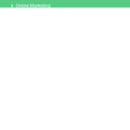
Online Marketing
Content Marketing
Content Marketing Abos
Content Marketing für Ärzte
Suchmaschinenoptimierung
Social Media Marketing
Influencer Marketing
Partnerprogramm
TOOLS
Datenschutz Generator