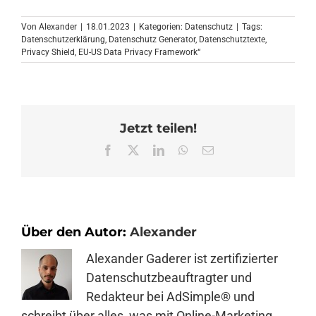
Von
Alexander
|
18.01.2023
|
Kategorien:
Datenschutz
|
Tags:
Datenschutzerklärung
,
Datenschutz Generator
,
Datenschutztexte
,
Privacy Shield
,
EU-US Data Privacy Framework“
Jetzt teilen!
Facebook
X
LinkedIn
WhatsApp
E-
Mail
Über den Autor:
Alexander
Alexander Gaderer ist zertifizierter
Datenschutzbeauftragter und
Redakteur bei AdSimple® und
schreibt über alles, was mit Online-Marketing,