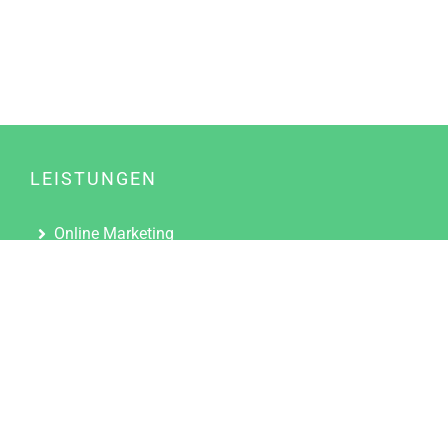
LEISTUNGEN
Online Marketing
Content Marketing
Content Marketing Abos
Content Marketing für Ärzte
Suchmaschinenoptimierung