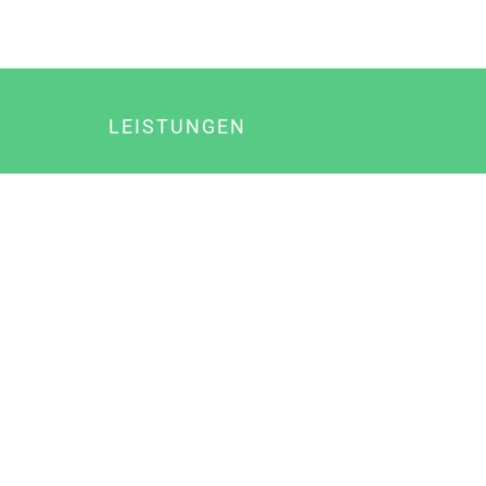
LEISTUNGEN
Online Marketing
Content Marketing
Content Marketing Abos
Content Marketing für Ärzte
Suchmaschinenoptimierung
Social Media Marketing
Influencer Marketing