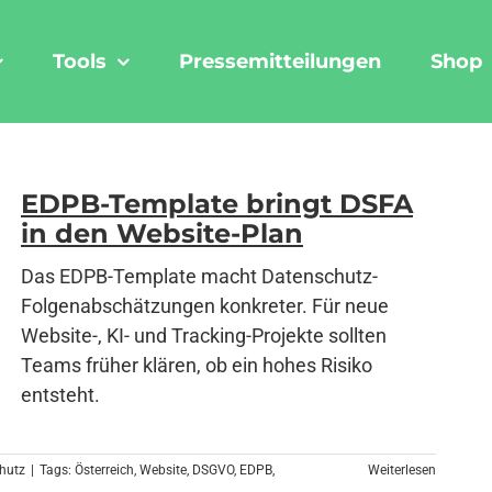
Tools
Pressemitteilungen
Shop
EDPB-Template bringt DSFA
in den Website-Plan
Das EDPB-Template macht Datenschutz-
Folgenabschätzungen konkreter. Für neue
Website-, KI- und Tracking-Projekte sollten
Teams früher klären, ob ein hohes Risiko
entsteht.
hutz
|
Tags:
Österreich
,
Website
,
DSGVO
,
EDPB
,
Weiterlesen