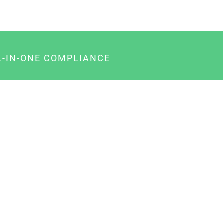
L-IN-ONE COMPLIANCE
gency-Paket für Agenturen
usiness-Paket für Unternehmer