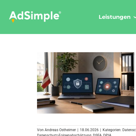
Skip
to
Leistungen
content
Von
Andreas Ostheimer
|
18.06.2026
|
Kategorien:
Datensc
Datenschutz-Folgenabschätzung
,
DSFA
,
DPIA