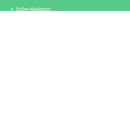
Online Marketing
Content Marketing
Content Marketing Abos
Content Marketing für Ärzte
Suchmaschinenoptimierung
Social Media Marketing
Influencer Marketing
Partnerprogramm
TOOLS