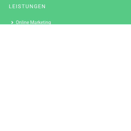
LEISTUNGEN
Online Marketing
Content Marketing
Content Marketing Abos
Content Marketing für Ärzte
Suchmaschinenoptimierung
Social Media Marketing
Influencer Marketing
Partnerprogramm