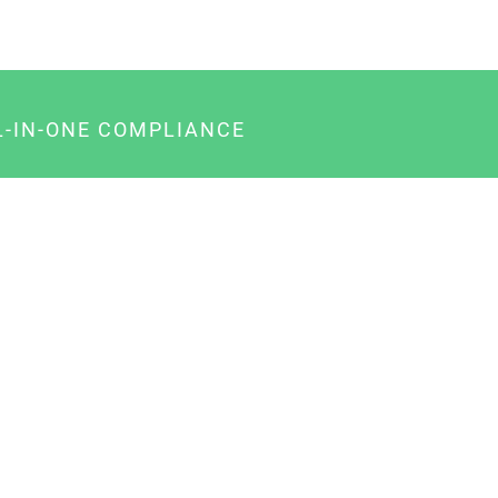
L-IN-ONE COMPLIANCE
gency-Paket für Agenturen
usiness-Paket für Unternehmer