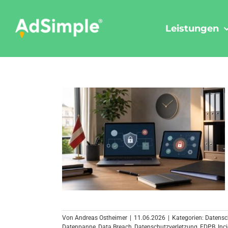
Skip
to
Leistungen
content
Von
Andreas Ostheimer
|
11.06.2026
|
Kategorien:
Datensc
Datenpanne
,
Data Breach
,
Datenschutzverletzung
,
EDPB
,
Inc