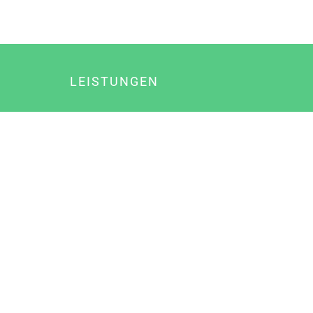
LEISTUNGEN
Online Marketing
Content Marketing
Content Marketing Abos
Content Marketing für Ärzte
Suchmaschinenoptimierung
Social Media Marketing
Influencer Marketing