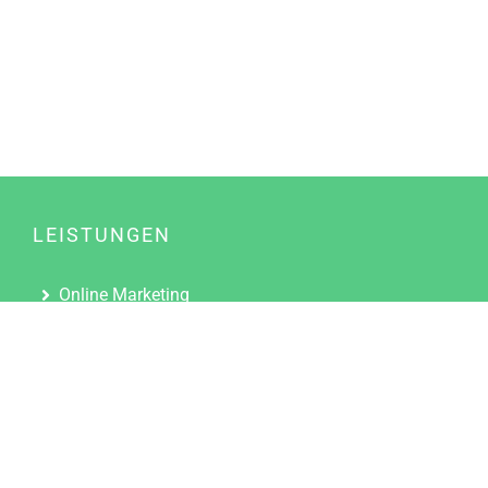
LEISTUNGEN
Online Marketing
Content Marketing
Content Marketing Abos
Content Marketing für Ärzte