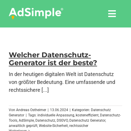
Skip
to
Togg
content
Navi
Leistungen
Tools
Welcher Datenschutz-
Generator ist der beste?
Pressemitteilungen
In der heutigen digitalen Welt ist Datenschutz
von größter Bedeutung. Eine umfassende und
rechtssichere [...]
Shop
Agentur
Von
Andreas Ostheimer
|
13.06.2024
|
Kategorien:
Datenschutz
Generator
|
Tags:
individuelle Anpassung
,
kosteneffizient
,
Datenschutz-
Tools
,
AdSimple
,
Datenschutz
,
DSGVO
,
Datenschutz Generator
,
anwaltlich geprüft
,
Website-Sicherheit
,
rechtssicher
Blog