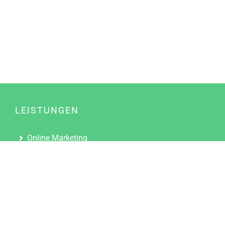
LEISTUNGEN
Online Marketing
Content Marketing
Content Marketing Abos
Content Marketing für Ärzte