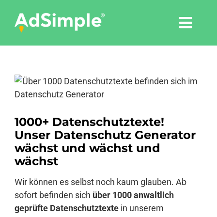
Skip
to
Togg
content
Navi
Leistungen
Zeige
Tools
grösseres
Bild
Pressemitteilungen
1000+ Datenschutztexte!
Unser Datenschutz Generator
wächst und wächst und
Shop
wächst
Wir können es selbst noch kaum glauben. Ab
Agentur
sofort befinden sich
über 1000 anwaltlich
geprüfte Datenschutztexte
in unserem
Blog