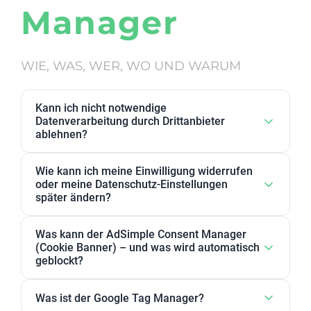
Manager
WIE, WAS, WER, WO UND WARUM
Kann ich nicht notwendige
Datenverarbeitung durch Drittanbieter
ablehnen?
Ja. Datenverarbeitung von Drittanbietern, die wir als
Wie kann ich meine Einwilligung widerrufen
nicht notwendig eingestuft haben, kann in den
oder meine Datenschutz-Einstellungen
Datenschutz-Einstellungen abgelehnt werden. Sie
später ändern?
können dort Anbieter, einzelne Zwecke oder
Sie können Ihre Datenschutz-Einstellungen jederzeit
Zweckgruppen akzeptieren oder ablehnen.
Was kann der AdSimple Consent Manager
ändern. Außerdem können Sie Ihre Zustimmung
(Cookie Banner) – und was wird automatisch
jederzeit widerrufen, indem Sie Ihre Einwilligungen
geblockt?
für einzelne Zwecke oder Dienstleister anpassen
Unser AdSimple Consent Manager ist als
oder komplett zurückziehen.
Was ist der Google Tag Manager?
JavaScript-Lösung oder WordPress-Plugin verfügbar