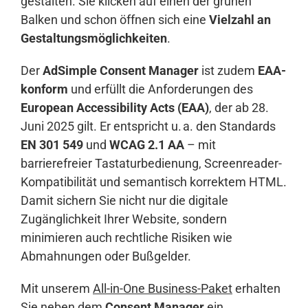
gestalten. Sie klicken auf einen der grünen
Balken und schon öffnen sich eine
Vielzahl an
Gestaltungsmöglichkeiten
.
Der
AdSimple Consent Manager
ist zudem
EAA-
konform
und erfüllt die Anforderungen des
European Accessibility Acts (EAA)
, der ab 28.
Juni 2025 gilt. Er entspricht u. a. den Standards
EN 301 549
und
WCAG 2.1 AA
– mit
barrierefreier Tastaturbedienung, Screenreader-
Kompatibilität und semantisch korrektem HTML.
Damit sichern Sie nicht nur die digitale
Zugänglichkeit Ihrer Website, sondern
minimieren auch rechtliche Risiken wie
Abmahnungen oder Bußgelder.
Mit unserem
All-in-One Business-Paket
erhalten
Sie neben dem
Consent Manager
ein