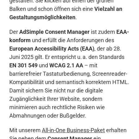
gestalten. Sie klicken auf einen der grünen
Balken und schon öffnen sich eine
Vielzahl an
Gestaltungsmöglichkeiten
.
Der
AdSimple Consent Manager
ist zudem
EAA-
konform
und erfüllt die Anforderungen des
European Accessibility Acts (EAA)
, der ab 28.
Juni 2025 gilt. Er entspricht u. a. den Standards
EN 301 549
und
WCAG 2.1 AA
– mit
barrierefreier Tastaturbedienung, Screenreader-
Kompatibilität und semantisch korrektem HTML.
Damit sichern Sie nicht nur die digitale
Zugänglichkeit Ihrer Website, sondern
minimieren auch rechtliche Risiken wie
Abmahnungen oder Bußgelder.
Mit unserem
All-in-One Business-Paket
erhalten
Sie neben dem
Consent Manager
ein