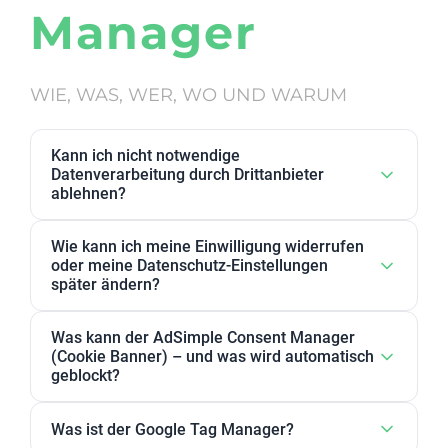
Manager
WIE, WAS, WER, WO UND WARUM
Kann ich nicht notwendige
Datenverarbeitung durch Drittanbieter
ablehnen?
Ja. Datenverarbeitung von Drittanbietern, die wir als
Wie kann ich meine Einwilligung widerrufen
nicht notwendig eingestuft haben, kann in den
oder meine Datenschutz-Einstellungen
Datenschutz-Einstellungen abgelehnt werden. Sie
später ändern?
können dort Anbieter, einzelne Zwecke oder
Sie können Ihre Datenschutz-Einstellungen jederzeit
Zweckgruppen akzeptieren oder ablehnen.
Was kann der AdSimple Consent Manager
ändern. Außerdem können Sie Ihre Zustimmung
(Cookie Banner) – und was wird automatisch
jederzeit widerrufen, indem Sie Ihre Einwilligungen
geblockt?
für einzelne Zwecke oder Dienstleister anpassen
Unser AdSimple Consent Manager ist als
oder komplett zurückziehen.
Was ist der Google Tag Manager?
JavaScript-Lösung oder WordPress-Plugin verfügbar