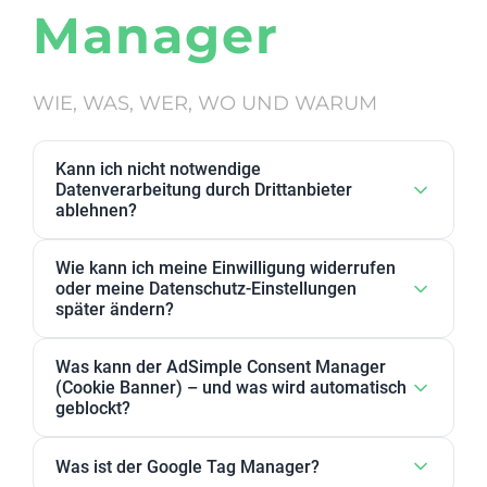
Manager
WIE, WAS, WER, WO UND WARUM
Kann ich nicht notwendige
Datenverarbeitung durch Drittanbieter
ablehnen?
Ja. Datenverarbeitung von Drittanbietern, die wir als
Wie kann ich meine Einwilligung widerrufen
nicht notwendig eingestuft haben, kann in den
oder meine Datenschutz-Einstellungen
Datenschutz-Einstellungen abgelehnt werden. Sie
später ändern?
können dort Anbieter, einzelne Zwecke oder
Sie können Ihre Datenschutz-Einstellungen jederzeit
Zweckgruppen akzeptieren oder ablehnen.
Was kann der AdSimple Consent Manager
ändern. Außerdem können Sie Ihre Zustimmung
(Cookie Banner) – und was wird automatisch
jederzeit widerrufen, indem Sie Ihre Einwilligungen
geblockt?
für einzelne Zwecke oder Dienstleister anpassen
Unser AdSimple Consent Manager ist als
oder komplett zurückziehen.
Was ist der Google Tag Manager?
JavaScript-Lösung oder WordPress-Plugin verfügbar