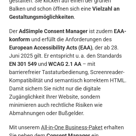
gestalten. Sie klicken auf einen der grünen
Balken und schon öffnen sich eine
Vielzahl an
Gestaltungsmöglichkeiten
.
Der
AdSimple Consent Manager
ist zudem
EAA-
konform
und erfüllt die Anforderungen des
European Accessibility Acts (EAA)
, der ab 28.
Juni 2025 gilt. Er entspricht u. a. den Standards
EN 301 549
und
WCAG 2.1 AA
– mit
barrierefreier Tastaturbedienung, Screenreader-
Kompatibilität und semantisch korrektem HTML.
Damit sichern Sie nicht nur die digitale
Zugänglichkeit Ihrer Website, sondern
minimieren auch rechtliche Risiken wie
Abmahnungen oder Bußgelder.
Mit unserem
All-in-One Business-Paket
erhalten
Sie neben dem
Consent Manager
ein