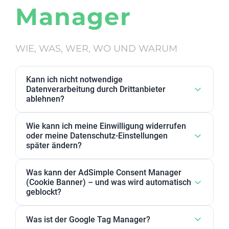
Manager
WIE, WAS, WER, WO UND WARUM
Kann ich nicht notwendige
Datenverarbeitung durch Drittanbieter
ablehnen?
Ja. Datenverarbeitung von Drittanbietern, die wir als
Wie kann ich meine Einwilligung widerrufen
nicht notwendig eingestuft haben, kann in den
oder meine Datenschutz-Einstellungen
Datenschutz-Einstellungen abgelehnt werden. Sie
später ändern?
können dort Anbieter, einzelne Zwecke oder
Sie können Ihre Datenschutz-Einstellungen jederzeit
Zweckgruppen akzeptieren oder ablehnen.
Was kann der AdSimple Consent Manager
ändern. Außerdem können Sie Ihre Zustimmung
(Cookie Banner) – und was wird automatisch
jederzeit widerrufen, indem Sie Ihre Einwilligungen
geblockt?
für einzelne Zwecke oder Dienstleister anpassen
Unser AdSimple Consent Manager ist als
oder komplett zurückziehen.
Was ist der Google Tag Manager?
JavaScript-Lösung oder WordPress-Plugin verfügbar