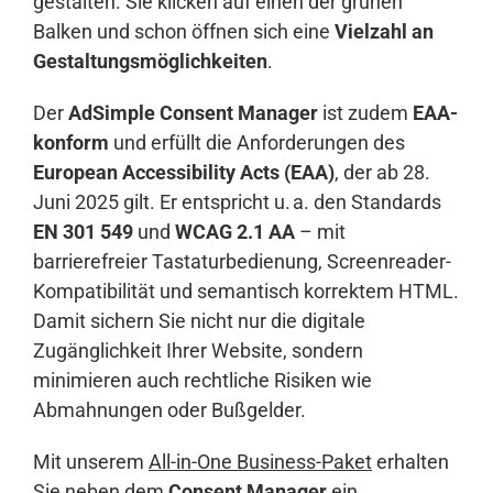
gestalten. Sie klicken auf einen der grünen
Balken und schon öffnen sich eine
Vielzahl an
Gestaltungsmöglichkeiten
.
Der
AdSimple Consent Manager
ist zudem
EAA-
konform
und erfüllt die Anforderungen des
European Accessibility Acts (EAA)
, der ab 28.
Juni 2025 gilt. Er entspricht u. a. den Standards
EN 301 549
und
WCAG 2.1 AA
– mit
barrierefreier Tastaturbedienung, Screenreader-
Kompatibilität und semantisch korrektem HTML.
Damit sichern Sie nicht nur die digitale
Zugänglichkeit Ihrer Website, sondern
minimieren auch rechtliche Risiken wie
Abmahnungen oder Bußgelder.
Mit unserem
All-in-One Business-Paket
erhalten
Sie neben dem
Consent Manager
ein