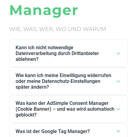
Manager
WIE, WAS, WER, WO UND WARUM
Kann ich nicht notwendige
Datenverarbeitung durch Drittanbieter
ablehnen?
Ja. Datenverarbeitung von Drittanbietern, die wir als
Wie kann ich meine Einwilligung widerrufen
nicht notwendig eingestuft haben, kann in den
oder meine Datenschutz-Einstellungen
Datenschutz-Einstellungen abgelehnt werden. Sie
später ändern?
können dort Anbieter, einzelne Zwecke oder
Sie können Ihre Datenschutz-Einstellungen jederzeit
Zweckgruppen akzeptieren oder ablehnen.
Was kann der AdSimple Consent Manager
ändern. Außerdem können Sie Ihre Zustimmung
(Cookie Banner) – und was wird automatisch
jederzeit widerrufen, indem Sie Ihre Einwilligungen
geblockt?
für einzelne Zwecke oder Dienstleister anpassen
Unser AdSimple Consent Manager ist als
oder komplett zurückziehen.
Was ist der Google Tag Manager?
JavaScript-Lösung oder WordPress-Plugin verfügbar