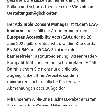
gestalten. Sie klicken auf einen der grünen
Balken und schon öffnen sich eine
Vielzahl an
Gestaltungsmöglichkeiten
.
Der
AdSimple Consent Manager
ist zudem
EAA-
konform
und erfüllt die Anforderungen des
European Accessibility Acts (EAA)
, der ab 28.
Juni 2025 gilt. Er entspricht u. a. den Standards
EN 301 549
und
WCAG 2.1 AA
– mit
barrierefreier Tastaturbedienung, Screenreader-
Kompatibilität und semantisch korrektem HTML.
Damit sichern Sie nicht nur die digitale
Zugänglichkeit Ihrer Website, sondern
minimieren auch rechtliche Risiken wie
Abmahnungen oder Bußgelder.
Mit unserem
All-in-One Business-Paket
erhalten
Sie neben dem
Consent Manager
ein