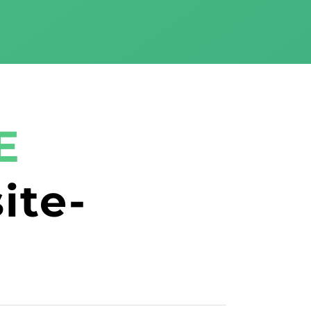
E
ite-