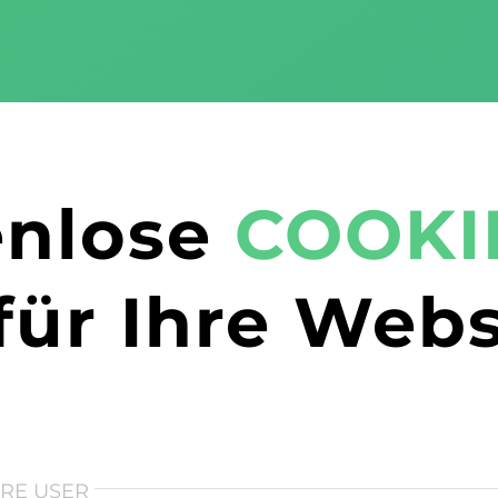
enlose
COOKI
für Ihre Webs
HRE USER