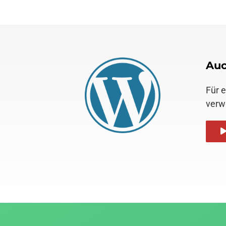
Auc
Für 
verw