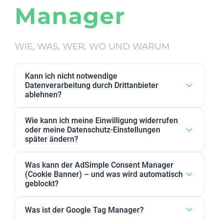
Manager
WIE, WAS, WER, WO UND WARUM
Kann ich nicht notwendige
Datenverarbeitung durch Drittanbieter
ablehnen?
Ja. Datenverarbeitung von Drittanbietern, die wir als
Wie kann ich meine Einwilligung widerrufen
nicht notwendig eingestuft haben, kann in den
oder meine Datenschutz-Einstellungen
Datenschutz-Einstellungen abgelehnt werden. Sie
später ändern?
können dort Anbieter, einzelne Zwecke oder
Sie können Ihre Datenschutz-Einstellungen jederzeit
Zweckgruppen akzeptieren oder ablehnen.
Was kann der AdSimple Consent Manager
ändern. Außerdem können Sie Ihre Zustimmung
(Cookie Banner) – und was wird automatisch
jederzeit widerrufen, indem Sie Ihre Einwilligungen
geblockt?
für einzelne Zwecke oder Dienstleister anpassen
Unser AdSimple Consent Manager ist als
oder komplett zurückziehen.
Was ist der Google Tag Manager?
JavaScript-Lösung oder WordPress-Plugin verfügbar