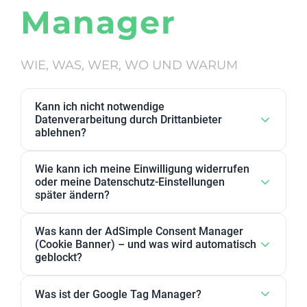
Manager
WIE, WAS, WER, WO UND WARUM
Kann ich nicht notwendige
Datenverarbeitung durch Drittanbieter
ablehnen?
Ja. Datenverarbeitung von Drittanbietern, die wir als
Wie kann ich meine Einwilligung widerrufen
nicht notwendig eingestuft haben, kann in den
oder meine Datenschutz-Einstellungen
Datenschutz-Einstellungen abgelehnt werden. Sie
später ändern?
können dort Anbieter, einzelne Zwecke oder
Sie können Ihre Datenschutz-Einstellungen jederzeit
Zweckgruppen akzeptieren oder ablehnen.
Was kann der AdSimple Consent Manager
ändern. Außerdem können Sie Ihre Zustimmung
(Cookie Banner) – und was wird automatisch
jederzeit widerrufen, indem Sie Ihre Einwilligungen
geblockt?
für einzelne Zwecke oder Dienstleister anpassen
Unser AdSimple Consent Manager ist als
oder komplett zurückziehen.
Was ist der Google Tag Manager?
JavaScript-Lösung oder WordPress-Plugin verfügbar