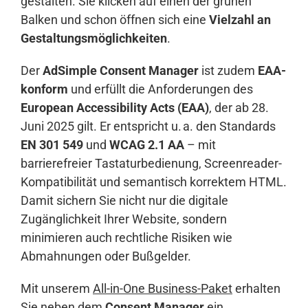
gestalten. Sie klicken auf einen der grünen
Balken und schon öffnen sich eine
Vielzahl an
Gestaltungsmöglichkeiten
.
Der
AdSimple Consent Manager
ist zudem
EAA-
konform
und erfüllt die Anforderungen des
European Accessibility Acts (EAA)
, der ab 28.
Juni 2025 gilt. Er entspricht u. a. den Standards
EN 301 549
und
WCAG 2.1 AA
– mit
barrierefreier Tastaturbedienung, Screenreader-
Kompatibilität und semantisch korrektem HTML.
Damit sichern Sie nicht nur die digitale
Zugänglichkeit Ihrer Website, sondern
minimieren auch rechtliche Risiken wie
Abmahnungen oder Bußgelder.
Mit unserem
All-in-One Business-Paket
erhalten
Sie neben dem
Consent Manager
ein