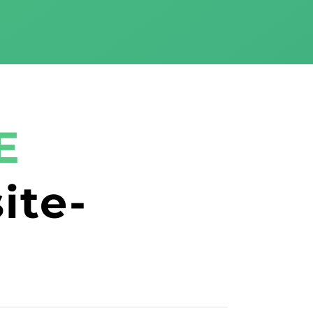
E
ite-