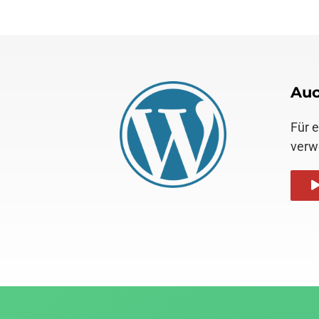
Auc
Für 
verw