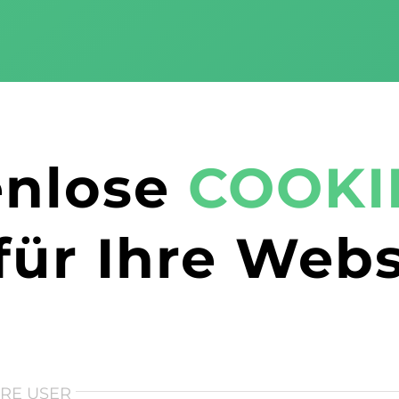
enlose
COOKI
für Ihre Webs
HRE USER