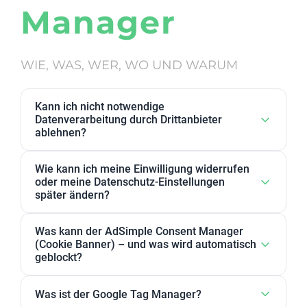
Manager
WIE, WAS, WER, WO UND WARUM
Kann ich nicht notwendige
Datenverarbeitung durch Drittanbieter
ablehnen?
Ja. Datenverarbeitung von Drittanbietern, die wir als
Wie kann ich meine Einwilligung widerrufen
nicht notwendig eingestuft haben, kann in den
oder meine Datenschutz-Einstellungen
Datenschutz-Einstellungen abgelehnt werden. Sie
später ändern?
können dort Anbieter, einzelne Zwecke oder
Sie können Ihre Datenschutz-Einstellungen jederzeit
Zweckgruppen akzeptieren oder ablehnen.
Was kann der AdSimple Consent Manager
ändern. Außerdem können Sie Ihre Zustimmung
(Cookie Banner) – und was wird automatisch
jederzeit widerrufen, indem Sie Ihre Einwilligungen
geblockt?
für einzelne Zwecke oder Dienstleister anpassen
Unser AdSimple Consent Manager ist als
oder komplett zurückziehen.
Was ist der Google Tag Manager?
JavaScript-Lösung oder WordPress-Plugin verfügbar