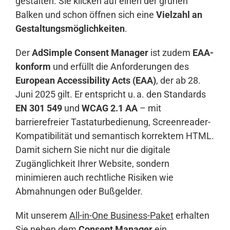
gestalten. Sie klicken auf einen der grünen
Balken und schon öffnen sich eine
Vielzahl an
Gestaltungsmöglichkeiten
.
Der
AdSimple Consent Manager
ist zudem
EAA-
konform
und erfüllt die Anforderungen des
European Accessibility Acts (EAA)
, der ab 28.
Juni 2025 gilt. Er entspricht u. a. den Standards
EN 301 549
und
WCAG 2.1 AA
– mit
barrierefreier Tastaturbedienung, Screenreader-
Kompatibilität und semantisch korrektem HTML.
Damit sichern Sie nicht nur die digitale
Zugänglichkeit Ihrer Website, sondern
minimieren auch rechtliche Risiken wie
Abmahnungen oder Bußgelder.
Mit unserem
All-in-One Business-Paket
erhalten
Sie neben dem
Consent Manager
ein