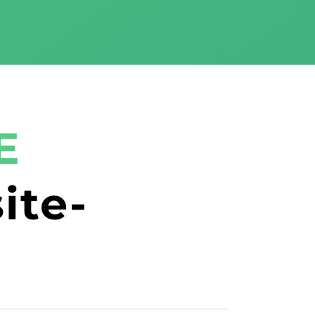
E
ite-