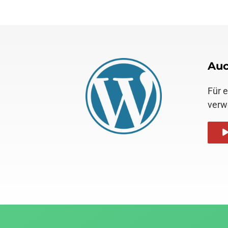
Auc
Für 
verw