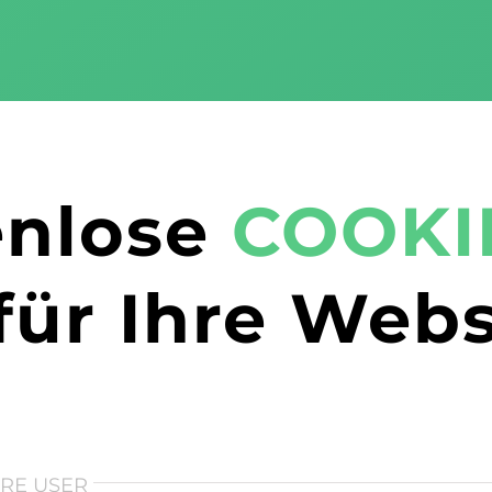
enlose
COOKI
für Ihre Webs
HRE USER