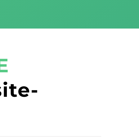
E
ite-