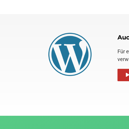
Auc
Für 
verw