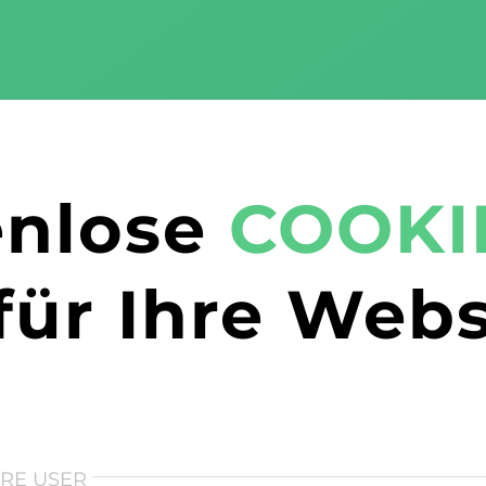
enlose
COOKI
für Ihre Webs
HRE USER