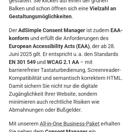
gestalten. Sie klicken auf einen der grünen
Balken und schon öffnen sich eine
Vielzahl an
Gestaltungsmöglichkeiten
.
Der
AdSimple Consent Manager
ist zudem
EAA-
konform
und erfüllt die Anforderungen des
European Accessibility Acts (EAA)
, der ab 28.
Juni 2025 gilt. Er entspricht u. a. den Standards
EN 301 549
und
WCAG 2.1 AA
– mit
barrierefreier Tastaturbedienung, Screenreader-
Kompatibilität und semantisch korrektem HTML.
Damit sichern Sie nicht nur die digitale
Zugänglichkeit Ihrer Website, sondern
minimieren auch rechtliche Risiken wie
Abmahnungen oder Bußgelder.
Mit unserem
All-in-One Business-Paket
erhalten
Sie neben dem
Consent Manager
ein