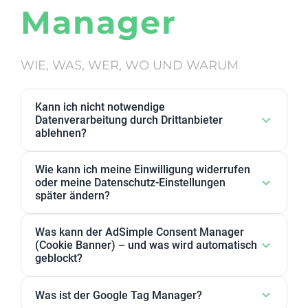
Manager
WIE, WAS, WER, WO UND WARUM
Kann ich nicht notwendige
Datenverarbeitung durch Drittanbieter
ablehnen?
Ja. Datenverarbeitung von Drittanbietern, die wir als
Wie kann ich meine Einwilligung widerrufen
nicht notwendig eingestuft haben, kann in den
oder meine Datenschutz-Einstellungen
Datenschutz-Einstellungen abgelehnt werden. Sie
später ändern?
können dort Anbieter, einzelne Zwecke oder
Sie können Ihre Datenschutz-Einstellungen jederzeit
Zweckgruppen akzeptieren oder ablehnen.
Was kann der AdSimple Consent Manager
ändern. Außerdem können Sie Ihre Zustimmung
(Cookie Banner) – und was wird automatisch
jederzeit widerrufen, indem Sie Ihre Einwilligungen
geblockt?
für einzelne Zwecke oder Dienstleister anpassen
Unser AdSimple Consent Manager ist als
oder komplett zurückziehen.
Was ist der Google Tag Manager?
JavaScript-Lösung oder WordPress-Plugin verfügbar