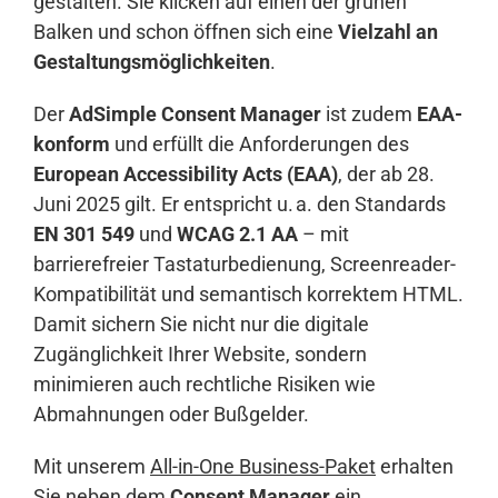
gestalten. Sie klicken auf einen der grünen
Balken und schon öffnen sich eine
Vielzahl an
Gestaltungsmöglichkeiten
.
Der
AdSimple Consent Manager
ist zudem
EAA-
konform
und erfüllt die Anforderungen des
European Accessibility Acts (EAA)
, der ab 28.
Juni 2025 gilt. Er entspricht u. a. den Standards
EN 301 549
und
WCAG 2.1 AA
– mit
barrierefreier Tastaturbedienung, Screenreader-
Kompatibilität und semantisch korrektem HTML.
Damit sichern Sie nicht nur die digitale
Zugänglichkeit Ihrer Website, sondern
minimieren auch rechtliche Risiken wie
Abmahnungen oder Bußgelder.
Mit unserem
All-in-One Business-Paket
erhalten
Sie neben dem
Consent Manager
ein