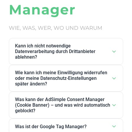
Manager
WIE, WAS, WER, WO UND WARUM
Kann ich nicht notwendige
Datenverarbeitung durch Drittanbieter
ablehnen?
Ja. Datenverarbeitung von Drittanbietern, die wir als
Wie kann ich meine Einwilligung widerrufen
nicht notwendig eingestuft haben, kann in den
oder meine Datenschutz-Einstellungen
Datenschutz-Einstellungen abgelehnt werden. Sie
später ändern?
können dort Anbieter, einzelne Zwecke oder
Sie können Ihre Datenschutz-Einstellungen jederzeit
Zweckgruppen akzeptieren oder ablehnen.
Was kann der AdSimple Consent Manager
ändern. Außerdem können Sie Ihre Zustimmung
(Cookie Banner) – und was wird automatisch
jederzeit widerrufen, indem Sie Ihre Einwilligungen
geblockt?
für einzelne Zwecke oder Dienstleister anpassen
Unser AdSimple Consent Manager ist als
oder komplett zurückziehen.
Was ist der Google Tag Manager?
JavaScript-Lösung oder WordPress-Plugin verfügbar