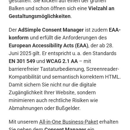
gestalten. Sie klicken auf einen der grünen
Balken und schon öffnen sich eine
Vielzahl an
Gestaltungsmöglichkeiten
.
Der
AdSimple Consent Manager
ist zudem
EAA-
konform
und erfüllt die Anforderungen des
European Accessibility Acts (EAA)
, der ab 28.
Juni 2025 gilt. Er entspricht u. a. den Standards
EN 301 549
und
WCAG 2.1 AA
– mit
barrierefreier Tastaturbedienung, Screenreader-
Kompatibilität und semantisch korrektem HTML.
Damit sichern Sie nicht nur die digitale
Zugänglichkeit Ihrer Website, sondern
minimieren auch rechtliche Risiken wie
Abmahnungen oder Bußgelder.
Mit unserem
All-in-One Business-Paket
erhalten
Sie neben dem
Consent Manager
ein