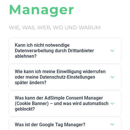
Manager
WIE, WAS, WER, WO UND WARUM
Kann ich nicht notwendige
Datenverarbeitung durch Drittanbieter
ablehnen?
Ja. Datenverarbeitung von Drittanbietern, die wir als
Wie kann ich meine Einwilligung widerrufen
nicht notwendig eingestuft haben, kann in den
oder meine Datenschutz-Einstellungen
Datenschutz-Einstellungen abgelehnt werden. Sie
später ändern?
können dort Anbieter, einzelne Zwecke oder
Sie können Ihre Datenschutz-Einstellungen jederzeit
Zweckgruppen akzeptieren oder ablehnen.
Was kann der AdSimple Consent Manager
ändern. Außerdem können Sie Ihre Zustimmung
(Cookie Banner) – und was wird automatisch
jederzeit widerrufen, indem Sie Ihre Einwilligungen
geblockt?
für einzelne Zwecke oder Dienstleister anpassen
Unser AdSimple Consent Manager ist als
oder komplett zurückziehen.
Was ist der Google Tag Manager?
JavaScript-Lösung oder WordPress-Plugin verfügbar