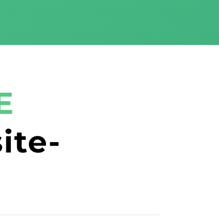
E
ite-