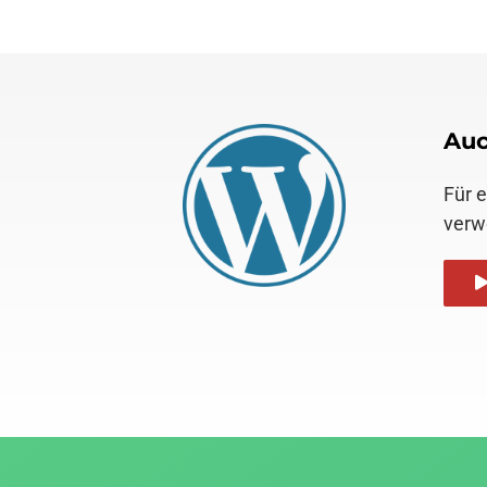
Auc
Für 
verw