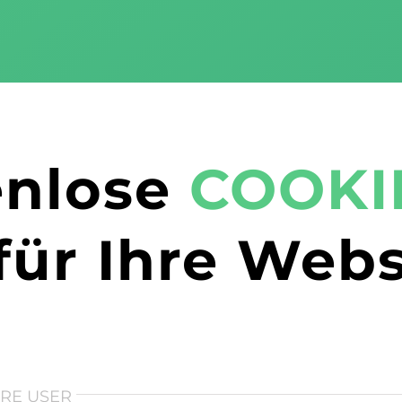
enlose
COOKI
für Ihre Webs
HRE USER