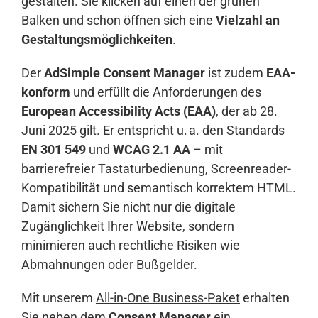
gestalten. Sie klicken auf einen der grünen
Balken und schon öffnen sich eine
Vielzahl an
Gestaltungsmöglichkeiten
.
Der
AdSimple Consent Manager
ist zudem
EAA-
konform
und erfüllt die Anforderungen des
European Accessibility Acts (EAA)
, der ab 28.
Juni 2025 gilt. Er entspricht u. a. den Standards
EN 301 549
und
WCAG 2.1 AA
– mit
barrierefreier Tastaturbedienung, Screenreader-
Kompatibilität und semantisch korrektem HTML.
Damit sichern Sie nicht nur die digitale
Zugänglichkeit Ihrer Website, sondern
minimieren auch rechtliche Risiken wie
Abmahnungen oder Bußgelder.
Mit unserem
All-in-One Business-Paket
erhalten
Sie neben dem
Consent Manager
ein