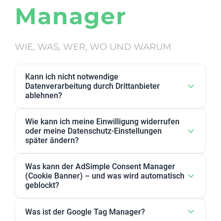
Manager
WIE, WAS, WER, WO UND WARUM
Kann ich nicht notwendige
Datenverarbeitung durch Drittanbieter
ablehnen?
Ja. Datenverarbeitung von Drittanbietern, die wir als
Wie kann ich meine Einwilligung widerrufen
nicht notwendig eingestuft haben, kann in den
oder meine Datenschutz-Einstellungen
Datenschutz-Einstellungen abgelehnt werden. Sie
später ändern?
können dort Anbieter, einzelne Zwecke oder
Sie können Ihre Datenschutz-Einstellungen jederzeit
Zweckgruppen akzeptieren oder ablehnen.
Was kann der AdSimple Consent Manager
ändern. Außerdem können Sie Ihre Zustimmung
(Cookie Banner) – und was wird automatisch
jederzeit widerrufen, indem Sie Ihre Einwilligungen
geblockt?
für einzelne Zwecke oder Dienstleister anpassen
Unser AdSimple Consent Manager ist als
oder komplett zurückziehen.
Was ist der Google Tag Manager?
JavaScript-Lösung oder WordPress-Plugin verfügbar