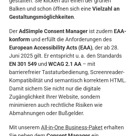
gestalten. Sie klicken auf einen der grünen
Balken und schon öffnen sich eine
Vielzahl an
Gestaltungsmöglichkeiten
.
Der
AdSimple Consent Manager
ist zudem
EAA-
konform
und erfüllt die Anforderungen des
European Accessibility Acts (EAA)
, der ab 28.
Juni 2025 gilt. Er entspricht u. a. den Standards
EN 301 549
und
WCAG 2.1 AA
– mit
barrierefreier Tastaturbedienung, Screenreader-
Kompatibilität und semantisch korrektem HTML.
Damit sichern Sie nicht nur die digitale
Zugänglichkeit Ihrer Website, sondern
minimieren auch rechtliche Risiken wie
Abmahnungen oder Bußgelder.
Mit unserem
All-in-One Business-Paket
erhalten
Sie neben dem
Consent Manager
ein