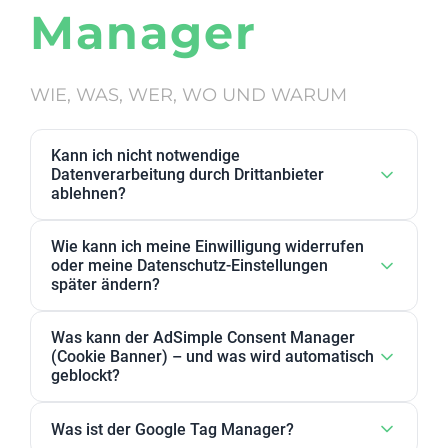
Manager
WIE, WAS, WER, WO UND WARUM
Kann ich nicht notwendige
Datenverarbeitung durch Drittanbieter
ablehnen?
Ja. Datenverarbeitung von Drittanbietern, die wir als
Wie kann ich meine Einwilligung widerrufen
nicht notwendig eingestuft haben, kann in den
oder meine Datenschutz-Einstellungen
Datenschutz-Einstellungen abgelehnt werden. Sie
später ändern?
können dort Anbieter, einzelne Zwecke oder
Sie können Ihre Datenschutz-Einstellungen jederzeit
Zweckgruppen akzeptieren oder ablehnen.
Was kann der AdSimple Consent Manager
ändern. Außerdem können Sie Ihre Zustimmung
(Cookie Banner) – und was wird automatisch
jederzeit widerrufen, indem Sie Ihre Einwilligungen
geblockt?
für einzelne Zwecke oder Dienstleister anpassen
Unser AdSimple Consent Manager ist als
oder komplett zurückziehen.
Was ist der Google Tag Manager?
JavaScript-Lösung oder WordPress-Plugin verfügbar