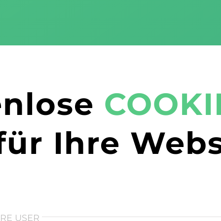
enlose
COOKI
für Ihre Webs
HRE USER