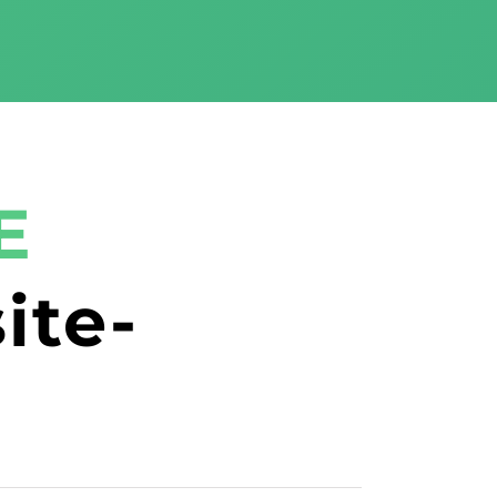
E
ite-