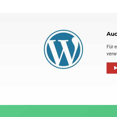
Auc
Für 
verw