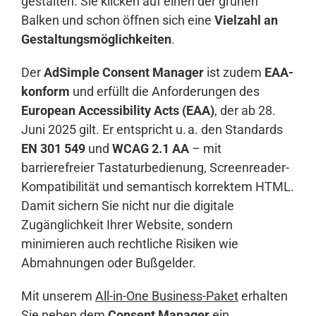
gestalten. Sie klicken auf einen der grünen
Balken und schon öffnen sich eine
Vielzahl an
Gestaltungsmöglichkeiten
.
Der
AdSimple Consent Manager
ist zudem
EAA-
konform
und erfüllt die Anforderungen des
European Accessibility Acts (EAA)
, der ab 28.
Juni 2025 gilt. Er entspricht u. a. den Standards
EN 301 549
und
WCAG 2.1 AA
– mit
barrierefreier Tastaturbedienung, Screenreader-
Kompatibilität und semantisch korrektem HTML.
Damit sichern Sie nicht nur die digitale
Zugänglichkeit Ihrer Website, sondern
minimieren auch rechtliche Risiken wie
Abmahnungen oder Bußgelder.
Mit unserem
All-in-One Business-Paket
erhalten
Sie neben dem
Consent Manager
ein