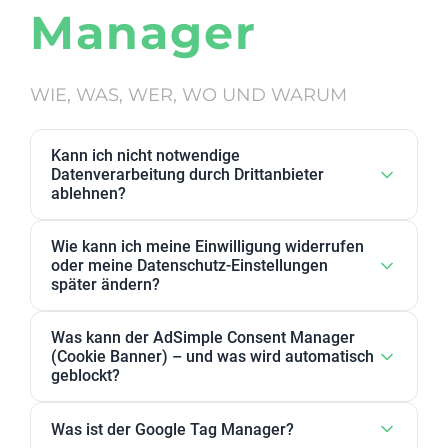
Manager
WIE, WAS, WER, WO UND WARUM
Kann ich nicht notwendige
Datenverarbeitung durch Drittanbieter
ablehnen?
Ja. Datenverarbeitung von Drittanbietern, die wir als
Wie kann ich meine Einwilligung widerrufen
nicht notwendig eingestuft haben, kann in den
oder meine Datenschutz-Einstellungen
Datenschutz-Einstellungen abgelehnt werden. Sie
später ändern?
können dort Anbieter, einzelne Zwecke oder
Sie können Ihre Datenschutz-Einstellungen jederzeit
Zweckgruppen akzeptieren oder ablehnen.
Was kann der AdSimple Consent Manager
ändern. Außerdem können Sie Ihre Zustimmung
(Cookie Banner) – und was wird automatisch
jederzeit widerrufen, indem Sie Ihre Einwilligungen
geblockt?
für einzelne Zwecke oder Dienstleister anpassen
Unser AdSimple Consent Manager ist als
oder komplett zurückziehen.
Was ist der Google Tag Manager?
JavaScript-Lösung oder WordPress-Plugin verfügbar