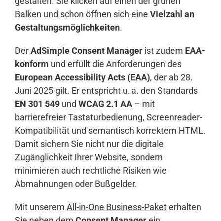
gestalten. Sie klicken auf einen der grünen
Balken und schon öffnen sich eine
Vielzahl an
Gestaltungsmöglichkeiten
.
Der
AdSimple Consent Manager
ist zudem
EAA-
konform
und erfüllt die Anforderungen des
European Accessibility Acts (EAA)
, der ab 28.
Juni 2025 gilt. Er entspricht u. a. den Standards
EN 301 549
und
WCAG 2.1 AA
– mit
barrierefreier Tastaturbedienung, Screenreader-
Kompatibilität und semantisch korrektem HTML.
Damit sichern Sie nicht nur die digitale
Zugänglichkeit Ihrer Website, sondern
minimieren auch rechtliche Risiken wie
Abmahnungen oder Bußgelder.
Mit unserem
All-in-One Business-Paket
erhalten
Sie neben dem
Consent Manager
ein