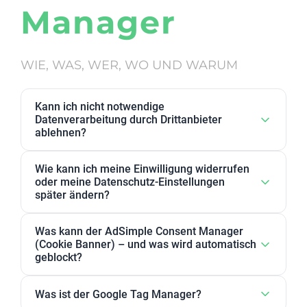
Manager
WIE, WAS, WER, WO UND WARUM
Kann ich nicht notwendige
Datenverarbeitung durch Drittanbieter
ablehnen?
Ja. Datenverarbeitung von Drittanbietern, die wir als
Wie kann ich meine Einwilligung widerrufen
nicht notwendig eingestuft haben, kann in den
oder meine Datenschutz-Einstellungen
Datenschutz-Einstellungen abgelehnt werden. Sie
später ändern?
können dort Anbieter, einzelne Zwecke oder
Sie können Ihre Datenschutz-Einstellungen jederzeit
Zweckgruppen akzeptieren oder ablehnen.
Was kann der AdSimple Consent Manager
ändern. Außerdem können Sie Ihre Zustimmung
(Cookie Banner) – und was wird automatisch
jederzeit widerrufen, indem Sie Ihre Einwilligungen
geblockt?
für einzelne Zwecke oder Dienstleister anpassen
Unser AdSimple Consent Manager ist als
oder komplett zurückziehen.
Was ist der Google Tag Manager?
JavaScript-Lösung oder WordPress-Plugin verfügbar