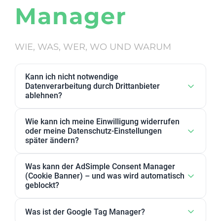
Manager
WIE, WAS, WER, WO UND WARUM
Kann ich nicht notwendige
Datenverarbeitung durch Drittanbieter
ablehnen?
Ja. Datenverarbeitung von Drittanbietern, die wir als
Wie kann ich meine Einwilligung widerrufen
nicht notwendig eingestuft haben, kann in den
oder meine Datenschutz-Einstellungen
Datenschutz-Einstellungen abgelehnt werden. Sie
später ändern?
können dort Anbieter, einzelne Zwecke oder
Sie können Ihre Datenschutz-Einstellungen jederzeit
Zweckgruppen akzeptieren oder ablehnen.
Was kann der AdSimple Consent Manager
ändern. Außerdem können Sie Ihre Zustimmung
(Cookie Banner) – und was wird automatisch
jederzeit widerrufen, indem Sie Ihre Einwilligungen
geblockt?
für einzelne Zwecke oder Dienstleister anpassen
Unser AdSimple Consent Manager ist als
oder komplett zurückziehen.
Was ist der Google Tag Manager?
JavaScript-Lösung oder WordPress-Plugin verfügbar