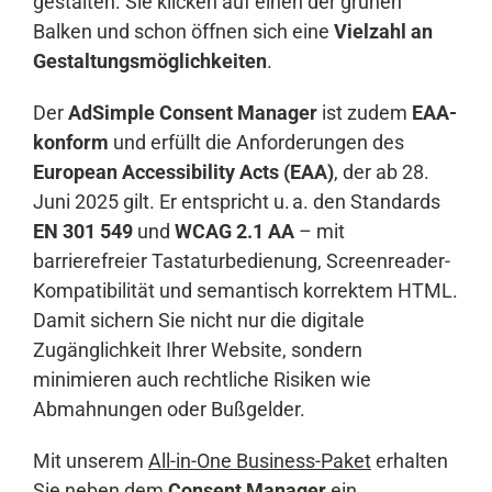
gestalten. Sie klicken auf einen der grünen
Balken und schon öffnen sich eine
Vielzahl an
Gestaltungsmöglichkeiten
.
Der
AdSimple Consent Manager
ist zudem
EAA-
konform
und erfüllt die Anforderungen des
European Accessibility Acts (EAA)
, der ab 28.
Juni 2025 gilt. Er entspricht u. a. den Standards
EN 301 549
und
WCAG 2.1 AA
– mit
barrierefreier Tastaturbedienung, Screenreader-
Kompatibilität und semantisch korrektem HTML.
Damit sichern Sie nicht nur die digitale
Zugänglichkeit Ihrer Website, sondern
minimieren auch rechtliche Risiken wie
Abmahnungen oder Bußgelder.
Mit unserem
All-in-One Business-Paket
erhalten
Sie neben dem
Consent Manager
ein