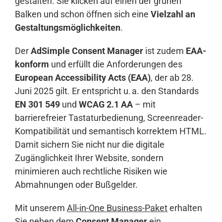
gestalten. Sie klicken auf einen der grünen
Balken und schon öffnen sich eine
Vielzahl an
Gestaltungsmöglichkeiten
.
Der
AdSimple Consent Manager
ist zudem
EAA-
konform
und erfüllt die Anforderungen des
European Accessibility Acts (EAA)
, der ab 28.
Juni 2025 gilt. Er entspricht u. a. den Standards
EN 301 549
und
WCAG 2.1 AA
– mit
barrierefreier Tastaturbedienung, Screenreader-
Kompatibilität und semantisch korrektem HTML.
Damit sichern Sie nicht nur die digitale
Zugänglichkeit Ihrer Website, sondern
minimieren auch rechtliche Risiken wie
Abmahnungen oder Bußgelder.
Mit unserem
All-in-One Business-Paket
erhalten
Sie neben dem
Consent Manager
ein