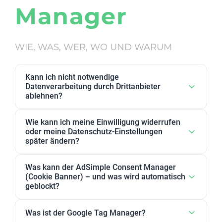
Manager
WIE, WAS, WER, WO UND WARUM
Kann ich nicht notwendige
Datenverarbeitung durch Drittanbieter
ablehnen?
Ja. Datenverarbeitung von Drittanbietern, die wir als
Wie kann ich meine Einwilligung widerrufen
nicht notwendig eingestuft haben, kann in den
oder meine Datenschutz-Einstellungen
Datenschutz-Einstellungen abgelehnt werden. Sie
später ändern?
können dort Anbieter, einzelne Zwecke oder
Sie können Ihre Datenschutz-Einstellungen jederzeit
Zweckgruppen akzeptieren oder ablehnen.
Was kann der AdSimple Consent Manager
ändern. Außerdem können Sie Ihre Zustimmung
(Cookie Banner) – und was wird automatisch
jederzeit widerrufen, indem Sie Ihre Einwilligungen
geblockt?
für einzelne Zwecke oder Dienstleister anpassen
Unser AdSimple Consent Manager ist als
oder komplett zurückziehen.
Was ist der Google Tag Manager?
JavaScript-Lösung oder WordPress-Plugin verfügbar