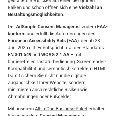
gestalten. Sie klicken auf einen der grünen
Balken und schon öffnen sich eine
Vielzahl an
Gestaltungsmöglichkeiten
.
Der
AdSimple Consent Manager
ist zudem
EAA-
konform
und erfüllt die Anforderungen des
European Accessibility Acts (EAA)
, der ab 28.
Juni 2025 gilt. Er entspricht u. a. den Standards
EN 301 549
und
WCAG 2.1 AA
– mit
barrierefreier Tastaturbedienung, Screenreader-
Kompatibilität und semantisch korrektem HTML.
Damit sichern Sie nicht nur die digitale
Zugänglichkeit Ihrer Website, sondern
minimieren auch rechtliche Risiken wie
Abmahnungen oder Bußgelder.
Mit unserem
All-in-One Business-Paket
erhalten
Sie neben dem
Consent Manager
ein