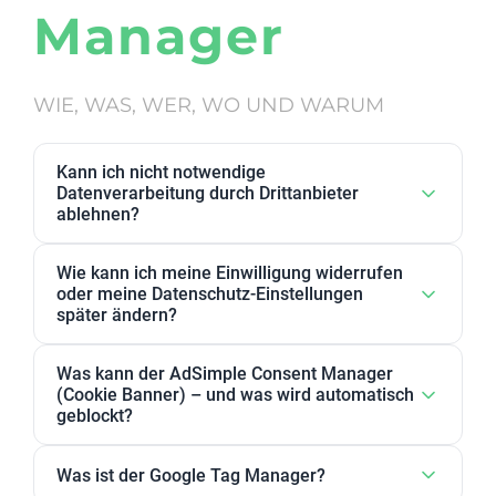
Manager
WIE, WAS, WER, WO UND WARUM
Kann ich nicht notwendige
Datenverarbeitung durch Drittanbieter
ablehnen?
Ja. Datenverarbeitung von Drittanbietern, die wir als
Wie kann ich meine Einwilligung widerrufen
nicht notwendig eingestuft haben, kann in den
oder meine Datenschutz-Einstellungen
Datenschutz-Einstellungen abgelehnt werden. Sie
später ändern?
können dort Anbieter, einzelne Zwecke oder
Sie können Ihre Datenschutz-Einstellungen jederzeit
Zweckgruppen akzeptieren oder ablehnen.
Was kann der AdSimple Consent Manager
ändern. Außerdem können Sie Ihre Zustimmung
(Cookie Banner) – und was wird automatisch
jederzeit widerrufen, indem Sie Ihre Einwilligungen
geblockt?
für einzelne Zwecke oder Dienstleister anpassen
Unser AdSimple Consent Manager ist als
oder komplett zurückziehen.
Was ist der Google Tag Manager?
JavaScript-Lösung oder WordPress-Plugin verfügbar