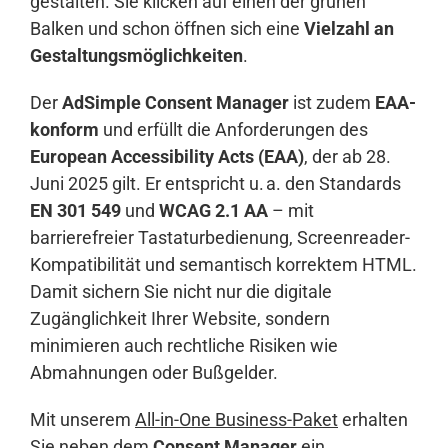
gestalten. Sie klicken auf einen der grünen
Balken und schon öffnen sich eine
Vielzahl an
Gestaltungsmöglichkeiten
.
Der
AdSimple Consent Manager
ist zudem
EAA-
konform
und erfüllt die Anforderungen des
European Accessibility Acts (EAA)
, der ab 28.
Juni 2025 gilt. Er entspricht u. a. den Standards
EN 301 549
und
WCAG 2.1 AA
– mit
barrierefreier Tastaturbedienung, Screenreader-
Kompatibilität und semantisch korrektem HTML.
Damit sichern Sie nicht nur die digitale
Zugänglichkeit Ihrer Website, sondern
minimieren auch rechtliche Risiken wie
Abmahnungen oder Bußgelder.
Mit unserem
All-in-One Business-Paket
erhalten
Sie neben dem
Consent Manager
ein