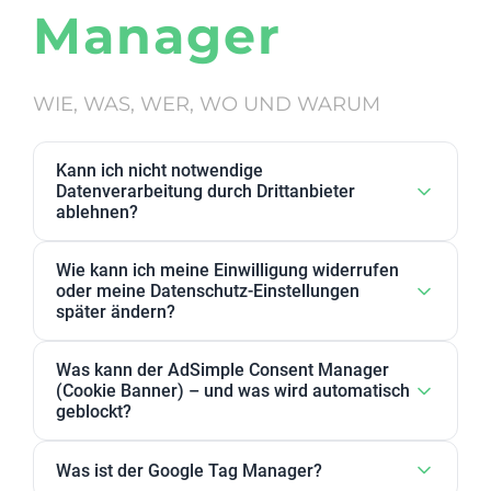
Manager
WIE, WAS, WER, WO UND WARUM
Kann ich nicht notwendige
Datenverarbeitung durch Drittanbieter
ablehnen?
Ja. Datenverarbeitung von Drittanbietern, die wir als
Wie kann ich meine Einwilligung widerrufen
nicht notwendig eingestuft haben, kann in den
oder meine Datenschutz-Einstellungen
Datenschutz-Einstellungen abgelehnt werden. Sie
später ändern?
können dort Anbieter, einzelne Zwecke oder
Sie können Ihre Datenschutz-Einstellungen jederzeit
Zweckgruppen akzeptieren oder ablehnen.
Was kann der AdSimple Consent Manager
ändern. Außerdem können Sie Ihre Zustimmung
(Cookie Banner) – und was wird automatisch
jederzeit widerrufen, indem Sie Ihre Einwilligungen
geblockt?
für einzelne Zwecke oder Dienstleister anpassen
Unser AdSimple Consent Manager ist als
oder komplett zurückziehen.
Was ist der Google Tag Manager?
JavaScript-Lösung oder WordPress-Plugin verfügbar