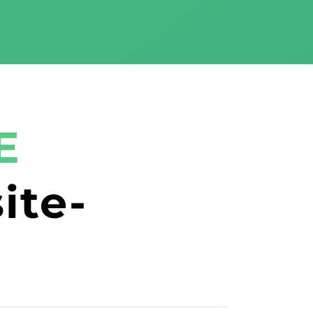
E
ite-