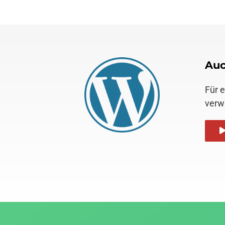
Auc
Für 
verw