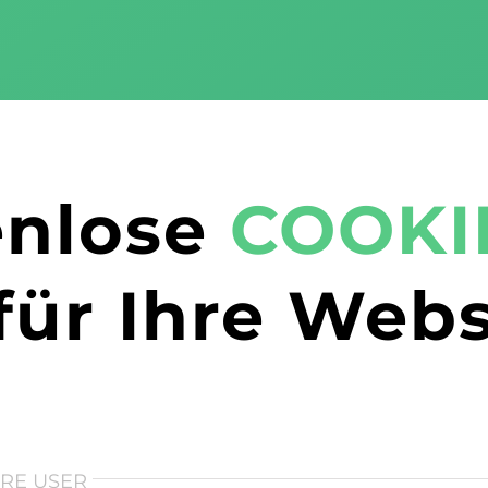
enlose
COOKI
für Ihre Webs
HRE USER