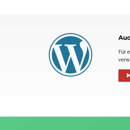
Auc
Für 
verw