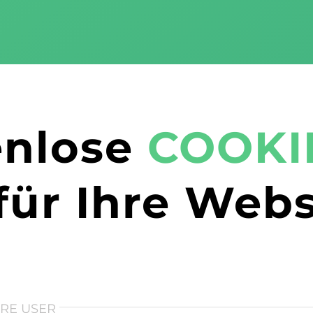
enlose
COOKI
für Ihre Webs
HRE USER