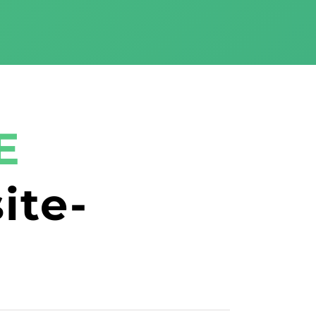
E
ite-