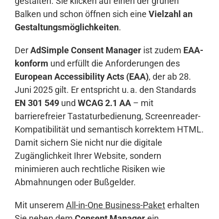
gestalten. Sie klicken auf einen der grünen
Balken und schon öffnen sich eine
Vielzahl an
Gestaltungsmöglichkeiten
.
Der
AdSimple Consent Manager
ist zudem
EAA-
konform
und erfüllt die Anforderungen des
European Accessibility Acts (EAA)
, der ab 28.
Juni 2025 gilt. Er entspricht u. a. den Standards
EN 301 549
und
WCAG 2.1 AA
– mit
barrierefreier Tastaturbedienung, Screenreader-
Kompatibilität und semantisch korrektem HTML.
Damit sichern Sie nicht nur die digitale
Zugänglichkeit Ihrer Website, sondern
minimieren auch rechtliche Risiken wie
Abmahnungen oder Bußgelder.
Mit unserem
All-in-One Business-Paket
erhalten
Sie neben dem
Consent Manager
ein