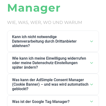
Manager
WIE, WAS, WER, WO UND WARUM
Kann ich nicht notwendige
Datenverarbeitung durch Drittanbieter
ablehnen?
Ja. Datenverarbeitung von Drittanbietern, die wir als
Wie kann ich meine Einwilligung widerrufen
nicht notwendig eingestuft haben, kann in den
oder meine Datenschutz-Einstellungen
Datenschutz-Einstellungen abgelehnt werden. Sie
später ändern?
können dort Anbieter, einzelne Zwecke oder
Sie können Ihre Datenschutz-Einstellungen jederzeit
Zweckgruppen akzeptieren oder ablehnen.
Was kann der AdSimple Consent Manager
ändern. Außerdem können Sie Ihre Zustimmung
(Cookie Banner) – und was wird automatisch
jederzeit widerrufen, indem Sie Ihre Einwilligungen
geblockt?
für einzelne Zwecke oder Dienstleister anpassen
Unser AdSimple Consent Manager ist als
oder komplett zurückziehen.
Was ist der Google Tag Manager?
JavaScript-Lösung oder WordPress-Plugin verfügbar